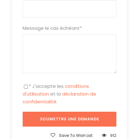
Jour 3
DELHI – PACHEWAR
320 km/env. 7h
Message le cas échéant
*
Départ pour Pachewar petit village typique et
traditionnel du Rajasthan situé à 80km
de Jaipur. Le fort majestueux (17,18e siècle) est le
palais de la famille régnante depuis
plusieurs générations. lI symbolise l’état glorieux
du Rajasthan
Arrivée à Pachewar, déjeuner libre et balade à
* J'accepte les
conditions
pied dans le village. Rencontre avec
d'utilisation
et la
déclaration de
une famille, préparation et dégustation d’un plat
confidentialité
.
local. Dîner et nuit au Fort de
Pachewar.
Jour 4
PACHEWAR – PUSHKAR
Save To Wish List
912