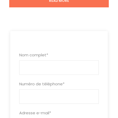
READ MORE
Jour 2
DELHI
Petit déjeuner. Visite de la ville, vous passerez
près du Fort Rouge, symbole du pouvoir
moghol, et de Chandni Chowk, quartier
commerçant traditionnel très animé avec ses
marchés et ses vieilles rues pittoresques. Vous
Nom complet
*
découvrirez la Jama Masjid, la plus
grande mosquée de l’Inde et le Raj Ghat,
mémorial du Mahatma Gandhi. Vous
passerez devant le palais présidentiel et l’India
Gate. Déjeuner libre. Ensuite, vous
Numéro de téléphone
*
visiterez les ruines de Lodhi garden et le temple
sikh Bangla Sahib. Dîner et nuit à
l’hôtel
Adresse e-mail
*